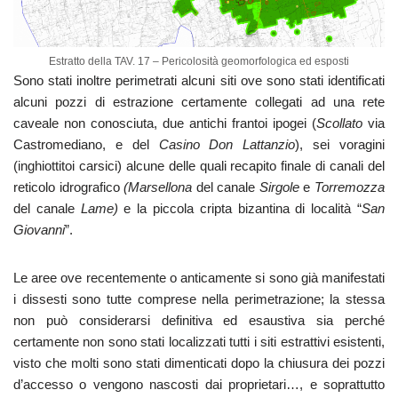
Estratto della TAV. 17 – Pericolosità geomorfologica ed esposti
Sono stati inoltre perimetrati alcuni siti ove sono stati identificati
alcuni pozzi di estrazione certamente collegati ad una rete
caveale non conosciuta, due antichi frantoi ipogei (
Scollato
via
Castromediano, e del
Casino Don Lattanzio
), sei voragini
(inghiottitoi carsici) alcune delle quali recapito finale di canali del
reticolo idrografico
(Marsellona
del canale
Sirgole
e
Torremozza
del canale
Lame)
e la piccola cripta bizantina di località “
San
Giovanni
”.
Le aree ove recentemente o anticamente si sono già manifestati
i dissesti sono tutte comprese nella perimetrazione; la stessa
non può considerarsi definitiva ed esaustiva sia perché
certamente non sono stati localizzati tutti i siti estrattivi esistenti,
visto che molti sono stati dimenticati dopo la chiusura dei pozzi
d’accesso o vengono nascosti dai proprietari…, e soprattutto