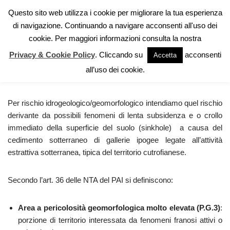
Questo sito web utilizza i cookie per migliorare la tua esperienza
di navigazione. Continuando a navigare acconsenti all'uso dei
Vai
cookie. Per maggiori informazioni consulta la nostra
al
contenuto
Privacy & Cookie Policy
. Cliccando su
acconsenti
Accetta
Rischio geomorfologico
all’uso dei cookie.
Per rischio idrogeologico/geomorfologico intendiamo quel rischio
derivante da possibili fenomeni di lenta subsidenza e o crollo
immediato della superficie del suolo (sinkhole) a causa del
cedimento sotterraneo di gallerie ipogee legate all’attività
estrattiva sotterranea, tipica del territorio cutrofianese.
Secondo l’art. 36 delle NTA del PAI si definiscono:
Area a pericolosità geomorfologica molto elevata (P.G.3)
:
porzione di territorio interessata da fenomeni franosi attivi o